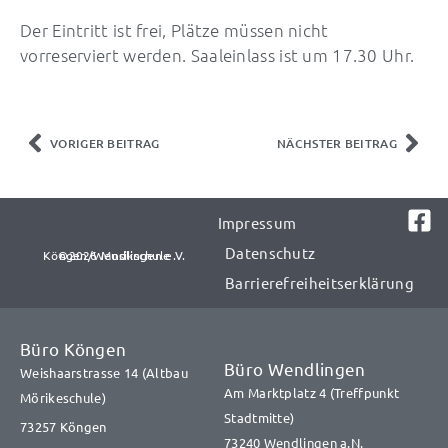
Der Eintritt ist frei, Plätze müssen nicht
vorreserviert werden. Saaleinlass ist um 17.30 Uhr.
Zurück
Näc
VORIGER BEITRAG
NÄCHSTER BEITRAG
Impressum
Datenschutz
©2026 Musikschule Köngen/Wendlingen e.V.​​
Barrierefreiheitserklärung
Büro Köngen
Büro Wendlingen
Weishaarstrasse 14 (Altbau
Am Marktplatz 4 (Treffpunkt
Mörikeschule)
Stadtmitte)
73257 Köngen
73240 Wendlingen a.N.