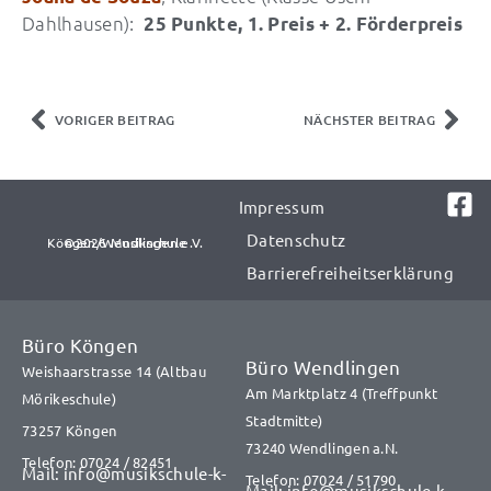
Dahlhausen):
25 Punkte, 1. Preis + 2. Förderpreis
Zurück
Näc
VORIGER BEITRAG
NÄCHSTER BEITRAG
Impressum
Datenschutz
©2026 Musikschule Köngen/Wendlingen e.V.​​
Barrierefreiheitserklärung
Büro Köngen
Büro Wendlingen
Weishaarstrasse 14 (Altbau
Am Marktplatz 4 (Treffpunkt
Mörikeschule)
Stadtmitte)
73257 Köngen
73240 Wendlingen a.N.
Telefon: 07024 / 82451
Mail: info@musikschule-k-
Telefon: 07024 / 51790
Mail: info@musikschule-k-