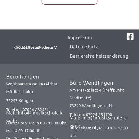
Impressum
Datenschutz
©2026 Musikschule Köngen/Wendlingen e.V.​​
Barrierefreiheitserklärung
Büro Köngen
Büro Wendlingen
Weishaarstrasse 14 (Altbau
Am Marktplatz 4 (Treffpunkt
Mörikeschule)
Stadtmitte)
73257 Köngen
73240 Wendlingen a.N.
Telefon: 07024 / 82451
Mail: info@musikschule-k-
Telefon: 07024 / 51790
Mail: info@musikschule-k-
w.de
Bürozeiten: Mo. 9.00 - 12.00 Uhr,
w.de
Bürozeiten: Di., Mi.: 9.00 - 12.00
Mi. 14.00-17.00 Uhr
Uhr
Di., Do. und Fr. geschlossen