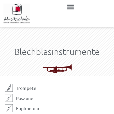
Zum
Inhalt
springen
Blechblasinstrumente
Trompete
Posaune
Euphonium