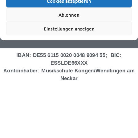
w.de
Cookies akzeptieren
Bürozeiten: Mo. 9.00 - 12.00 Uhr,
w.de
Bürozeiten: Di., Mi.: 9.00 - 12.00
Mi. 14.00-17.00 Uhr
Ablehnen
Uhr
Di., Do. und Fr. geschlossen
Do.: 14.30 - 17.30 Uhr
Einstellungen anzeigen
Mo., Fr. geschlossen
IBAN: DE55 6115 0020 0048 9094 55; BIC:
ESSLDE66XXX
Kontoinhaber: Musikschule Köngen/Wendlingen am
Neckar