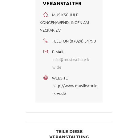
VERANSTALTER
MUSIKSCHULE
KÖNGEN/WENDLINGEN AM
NECKAR E.V.
TELEFON
(07024) 51790
E-MAIL
info@musikschule-k-
w.de
WEBSITE
http://www.musikschule
-k-w.de
TEILE DIESE
VERANSTALTUNG