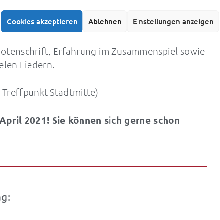
r
Cookies akzeptieren
Ablehnen
Einstellungen anzeigen
ennenlernen der verschiedenen
rumente), im eigenen Musizieren auf Orffschen
otenschrift, Erfahrung im Zusammenspiel sowie
elen Liedern.
Treffpunkt Stadtmitte)
 April 2021! Sie können sich gerne schon
g: