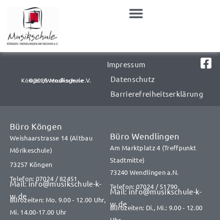
Zum
Inhalt
springen
Impressum
Datenschutz
©2026 Musikschule Köngen/Wendlingen e.V.​​
Barrierefreiheitserklärung
Büro Köngen
Büro Wendlingen
Weishaarstrasse 14 (Altbau
Am Marktplatz 4 (Treffpunkt
Mörikeschule)
Stadtmitte)
73257 Köngen
73240 Wendlingen a.N.
Telefon: 07024 / 82451
Mail: info@musikschule-k-
Telefon: 07024 / 51790
Mail: info@musikschule-k-
w.de
Bürozeiten: Mo. 9.00 - 12.00 Uhr,
w.de
Bürozeiten: Di., Mi.: 9.00 - 12.00
Mi. 14.00-17.00 Uhr
Uhr