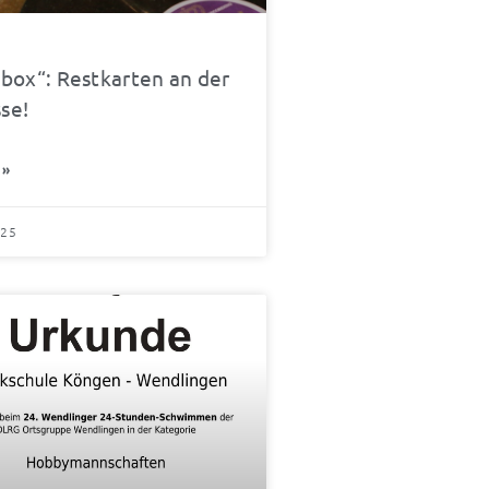
box“: Restkarten an der
se!
 »
025