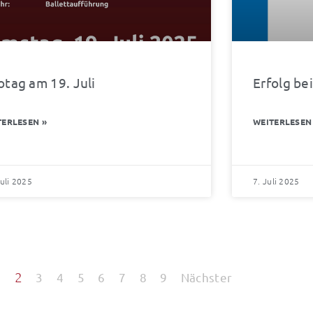
otag am 19. Juli
Erfolg b
TERLESEN »
WEITERLESEN
Juli 2025
7. Juli 2025
2
1
3
4
5
6
7
8
9
Nächster