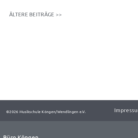
ÄLTERE BEITRÄGE >>
Impress
©2026 Musikschule Köngen/Wendlingen e.V.​​
Büro Köngen